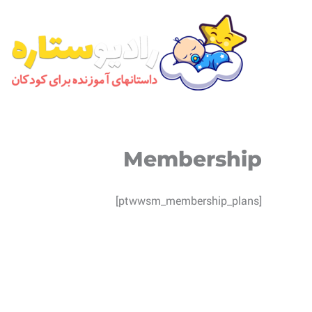
رش
ه
حتوا
Membership
[ptwwsm_membership_plans]