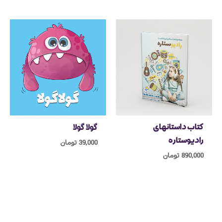
کتاب داستانهای
گولا گولا
رادیوستاره
39,000
تومان
890,000
تومان