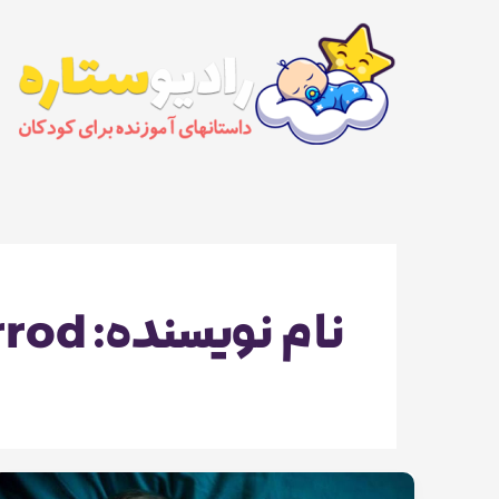
رش
ه
حتوا
نام نویسنده: zomorrod